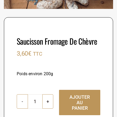
Saucisson Fromage De Chèvre
3,60
€
TTC
Poids environ 200g
AJOUTER
AU
quantité
PANIER
de