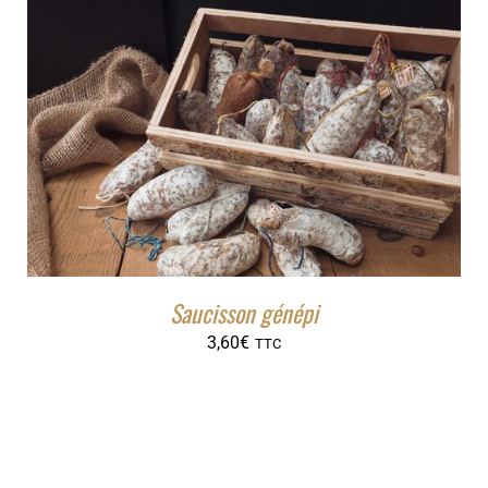
Saucisson génépi
3,60
€
TTC