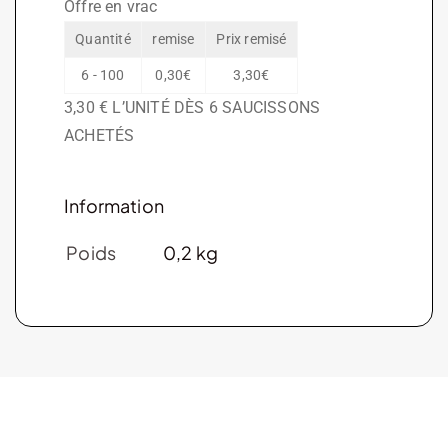
Offre en vrac
Saucisson
Quantité
remise
Prix remisé
fromage
6 - 100
0,30
€
3,30
€
de
3,30 € L’UNITÉ DÈS 6 SAUCISSONS
chèvre
ACHETÉS
Information
Poids
0,2 kg