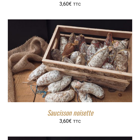
3,60
€
TTC
Saucisson noisette
3,60
€
TTC