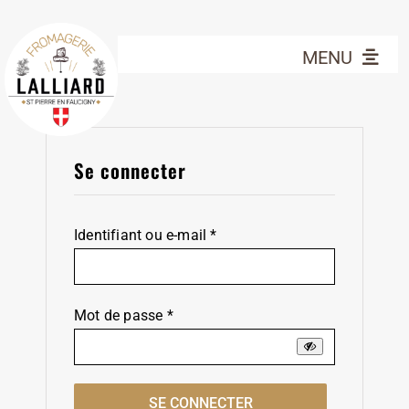
Passer
au
MENU
contenu
LES FROMAGES
ÉPICERIE
Se connecter
Contact
Mon Compte
Obligatoire
Identifiant ou e-mail
*
Panier
Obligatoire
Mot de passe
*
SE CONNECTER