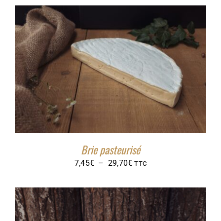
prix :
13,40€
à
53,70€
Brie pasteurisé
Plage
7,45
€
–
29,70
€
TTC
de
prix :
7,45€
à