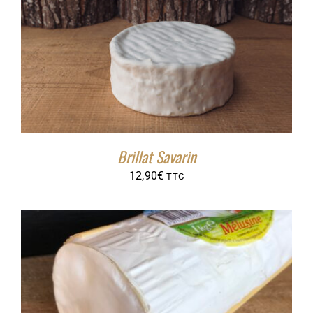
29,70€
Brillat Savarin
12,90
€
TTC