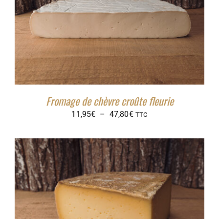
39,90€
Fromage de chèvre croûte fleurie
Plage
11,95
€
–
47,80
€
TTC
de
prix :
11,95€
à
47,80€