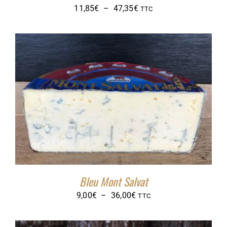
Plage
11,85
€
–
47,35
€
TTC
de
prix :
11,85€
à
47,35€
Bleu Mont Salvat
Plage
9,00
€
–
36,00
€
TTC
de
prix :