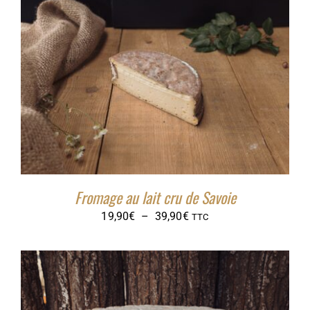
13,95€
à
55,80€
Fromage au lait cru de Savoie
Plage
19,90
€
–
39,90
€
TTC
de
prix :
19,90€
à