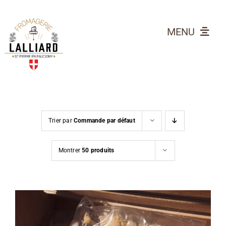
Passer
au
MENU
contenu
LES FROMAGES
ÉPICERIE
Contact
Trier par
Commande par défaut
Mon Compte
Panier
Montrer
50 produits