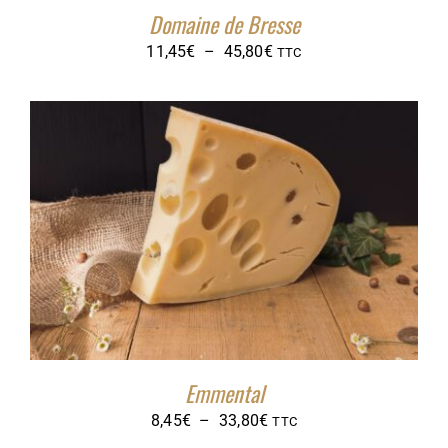
Domaine de Bresse
Plage
11,45
€
–
45,80
€
TTC
de
prix :
11,45€
à
45,80€
Emmental
Plage
8,45
€
–
33,80
€
TTC
de