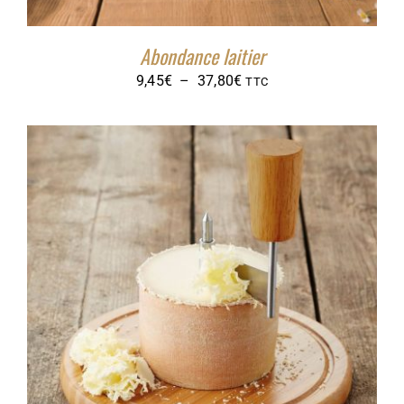
Abondance laitier
Plage
9,45
€
–
37,80
€
TTC
de
prix :
9,45€
à
37,80€