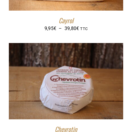
Cayrol
Plage
9,95
€
–
39,80
€
TTC
de
prix :
9,95€
à
39,80€
Chevrotin