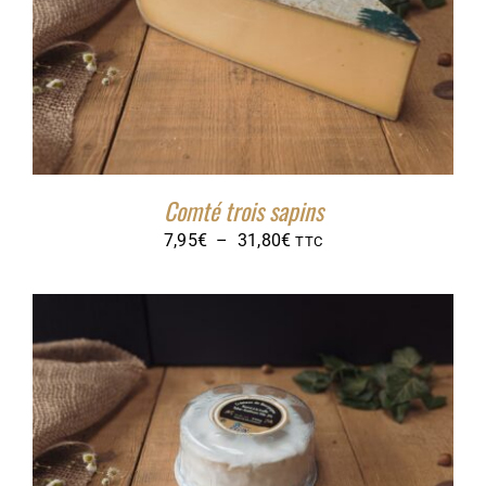
Comté trois sapins
Plage
7,95
€
–
31,80
€
TTC
de
prix :
7,95€
à
31,80€