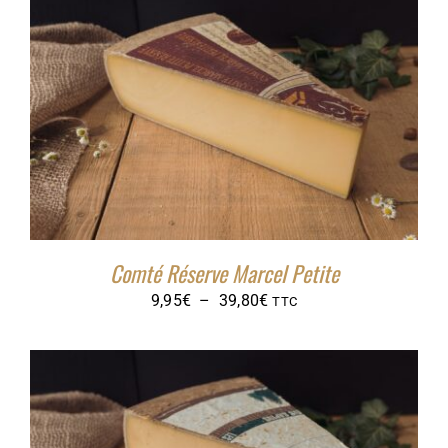
14,95€
à
59,80€
Comté Réserve Marcel Petite
Plage
9,95
€
–
39,80
€
TTC
de
prix :
9,95€
à
39,80€