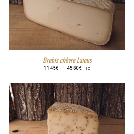
Brebis chèvre Laious
Plage
11,45
€
–
45,80
€
TTC
de
prix :
11,45€
à
45,80€