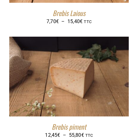
Brebis Laious
Plage
7,70
€
–
15,40
€
TTC
de
prix :
7,70€
à
15,40€
Brebis piment
Plage
12,45
€
–
55,80
€
TTC