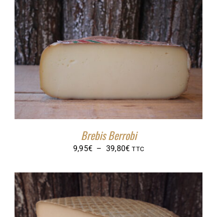
9,00€
à
36,00€
Brebis Berrobi
Plage
9,95
€
–
39,80
€
TTC
de
prix :
9,95€
à
39,80€