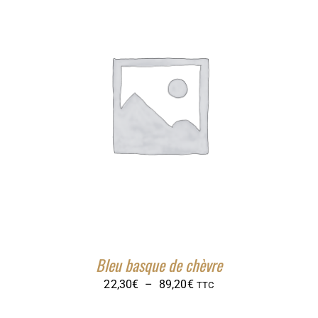
à
33,80€
Bleu basque de chèvre
Plage
22,30
€
–
89,20
€
TTC
de