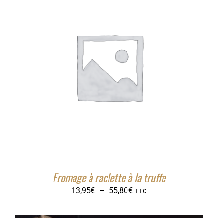
à
59,80€
Fromage à raclette à la truffe
Plage
13,95
€
–
55,80
€
TTC
de
prix :