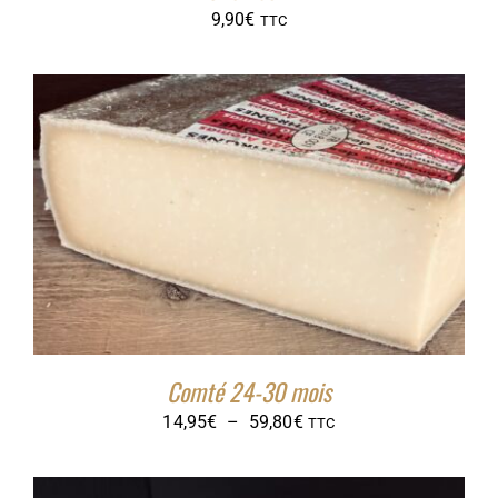
9,90
€
TTC
Comté 24-30 mois
Plage
14,95
€
–
59,80
€
TTC
de
prix :