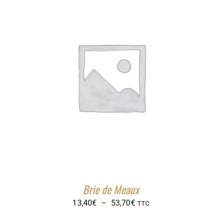
à
35,80€
Brie de Meaux
Plage
13,40
€
–
53,70
€
TTC
de